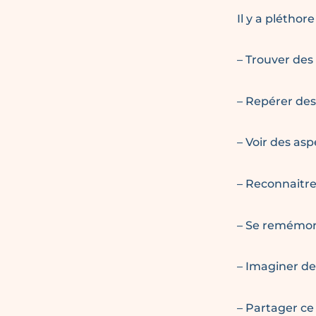
Il y a pléthor
– Trouver des
– Repérer des
– Voir des asp
– Reconnaitre
– Se remémor
– Imaginer des
– Partager ce