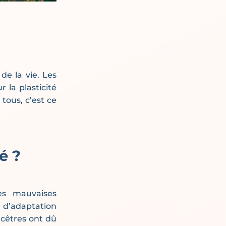
e la vie. Les
 la plasticité
tous, c’est ce
é ?
les mauvaises
n d’adaptation
ncêtres ont dû