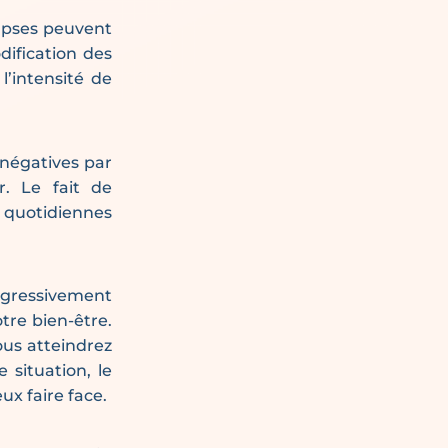
napses peuvent
ification des
’intensité de
négatives par
. Le fait de
 quotidiennes
ogressivement
tre bien-être.
ous atteindrez
 situation, le
ux faire face.