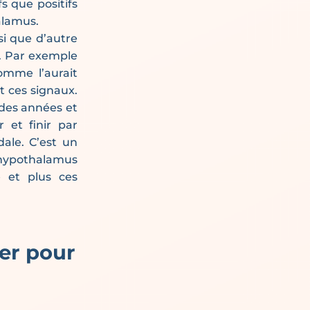
 que positifs
alamus.
si que d’autre
r. Par exemple
omme l’aurait
t ces signaux.
 des années et
 et finir par
ale. C’est un
l’hypothalamus
e et plus ces
ler pour