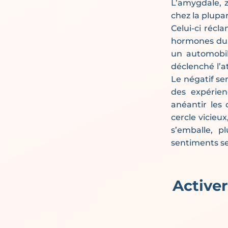
L’amygdale, z
chez la plupa
Celui-ci récla
hormones du s
un automobil
déclenché l’a
Le négatif se
des expérienc
anéantir les 
cercle vicieu
s’emballe, p
sentiments s
Activer