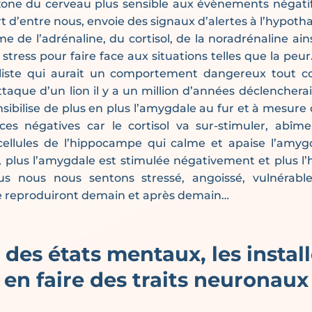
one du cerveau plus sensible aux évènements négatifs
rt d’entre nous, envoie des signaux d’alertes à l’hypoth
me de l’adrénaline, du cortisol, de la noradrénaline ain
tress pour faire face aux situations telles que la peu
iste qui aurait un comportement dangereux tout c
ttaque d’un lion il y a un million d’années déclencherai
nsibilise de plus en plus l’amygdale au fur et à mesure
es négatives car le cortisol va sur-stimuler, abîmer
cellules de l’hippocampe qui calme et apaise l’amygd
x, plus l’amygdale est stimulée négativement et plus 
lus nous nous sentons stressé, angoissé, vulnérabl
e reproduiront demain et après demain…
 des états mentaux, les instal
en faire des traits neuronaux