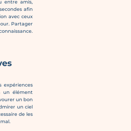
 entre amis,
secondes afin
ion avec ceux
our. Partager
econnaissance.
ves
 expériences
à un élément
avourer un bon
dmirer un ciel
essaire de les
imal.