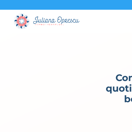
Com
quoti
b